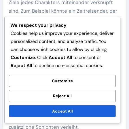
Ziele jedes Charakters miteinander verknüpft
sind. Zum Beispiel könnte ein Zeitreisender, der
ein historisches Ereignis ändern möchte, mit
We respect your privacy
einem Steampunk-Erfinder in Konflikt geraten,
Cookies help us improve your experience, deliver
der an der Bewahrung der Zeitlinie glaubt. Diese
personalized content, and analyze traffic. You
Dynamik kann zu reicher Charakterentwicklung
can choose which cookies to allow by clicking
und fesselnden Interaktionen führen.
Customize
. Click
Accept All
to consent or
Reject All
to decline non-essential cookies.
Darüber hinaus sollten Sie berücksichtigen, wie
die Hintergründe der Charaktere ihre
Customize
Motivationen beeinflussen. Ein Charakter, der in
einer strengen Steampunk-Gesellschaft
Reject All
aufgewachsen ist, könnte andere Ansichten zur
Zeitreise haben als jemand aus einem
Accept All
progressiveren Umfeld, was ihren Konflikten
zusätzliche Schichten verleiht.