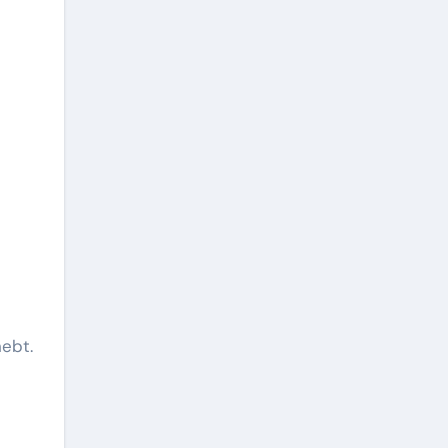
hebt.