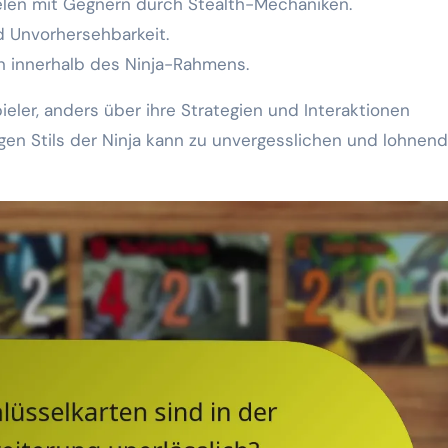
elen mit Gegnern durch Stealth-Mechaniken.
d Unvorhersehbarkeit.
 innerhalb des Ninja-Rahmens.
pieler, anders über ihre Strategien und Interaktionen
en Stils der Ninja kann zu unvergesslichen und lohnen