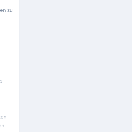
gen zu
nd
gen
en