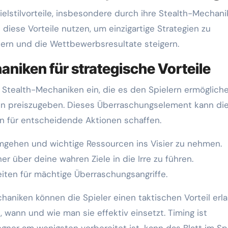
ielstilvorteile, insbesondere durch ihre Stealth-Mechan
 diese Vorteile nutzen, um einzigartige Strategien zu
sern und die Wettbewerbsresultate steigern.
niken für strategische Vorteile
e Stealth-Mechaniken ein, die es den Spielern ermögliche
ten preiszugeben. Dieses Überraschungselement kann di
n für entscheidende Aktionen schaffen.
mgehen und wichtige Ressourcen ins Visier zu nehmen.
r über deine wahren Ziele in die Irre zu führen.
eiten für mächtige Überraschungsangriffe.
aniken können die Spieler einen taktischen Vorteil erla
 wann und wie man sie effektiv einsetzt. Timing ist
ner am wenigsten vorbereitet ist, kann das Blatt im Sp