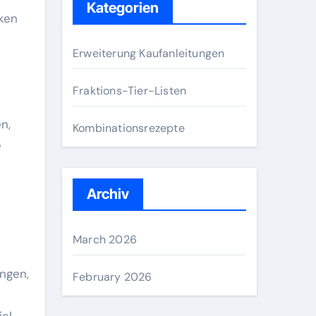
c
Kategorien
iken
h
f
Erweiterung Kaufanleitungen
o
r
Fraktions-Tier-Listen
:
n,
Kombinationsrezepte
e
Archiv
March 2026
ngen,
February 2026
iel