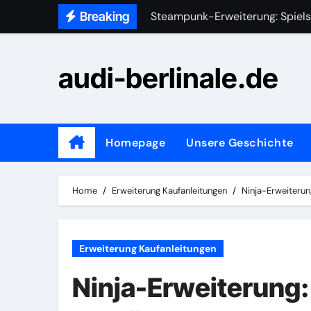
Skip
Breaking
Zauberer- und Ninja-Kombinatio
to
Piraten-Erweiterung: Spielstil-
content
audi-berlinale.de
Zauberer-Fraktion: Stärken, Sc
Cthulhu-Fraktion: Stärken, Sch
Vampir- und Dinosaurier-Komb
Homepage
Unsere Geschichte
Robot-Dinosaurier-Erweiterung: 
Piratenfraktion: Stärken, Schwä
Home
Erweiterung Kaufanleitungen
Ninja-Erweiterung
Erweiterung Kaufanleitungen
Ninja-Erweiterung: 