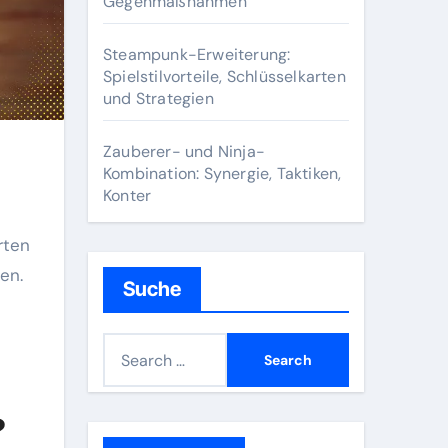
Gegenmaßnahmen
Steampunk-Erweiterung:
Spielstilvorteile, Schlüsselkarten
und Strategien
Zauberer- und Ninja-
Kombination: Synergie, Taktiken,
Konter
rten
en.
Suche
S
e
a
?
r