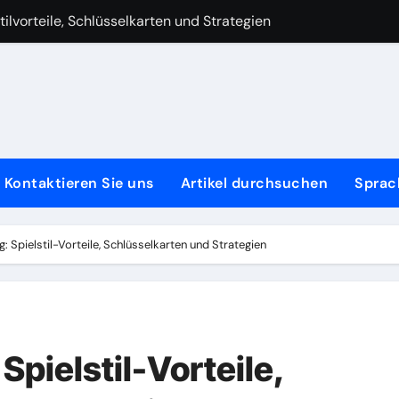
n: Synergie, Taktiken, Konter
Vorteile, Schlüsselkarten und Strategien
hwächen, Strategien
wächen, Strategien
ination: Synergie, Taktiken, Gegenmaßnahmen
Kontaktieren Sie uns
Artikel durchsuchen
Spra
Spielstilvorteile, Schlüsselkarten und Strategien
chen, Strategien
: Spielstil-Vorteile, Schlüsselkarten und Strategien
Spielstil-Vorteile,