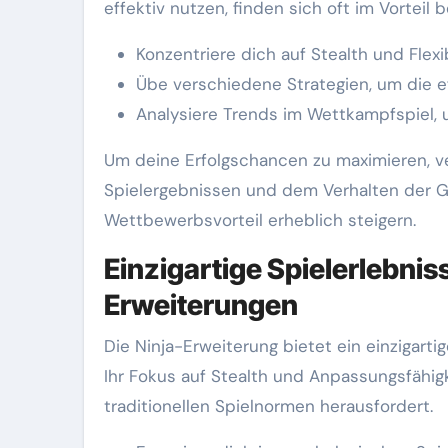
effektiv nutzen, finden sich oft im Vorteil b
Konzentriere dich auf Stealth und Flexi
Übe verschiedene Strategien, um die ef
Analysiere Trends im Wettkampfspiel, u
Um deine Erfolgschancen zu maximieren, ve
Spielergebnissen und dem Verhalten der Ge
Wettbewerbsvorteil erheblich steigern.
Einzigartige Spielerlebnis
Erweiterungen
Die Ninja-Erweiterung bietet ein einzigart
Ihr Fokus auf Stealth und Anpassungsfähigk
traditionellen Spielnormen herausfordert.