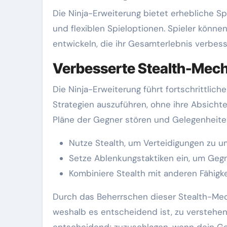
Die Ninja-Erweiterung bietet erhebliche Sp
und flexiblen Spieloptionen. Spieler können
entwickeln, die ihr Gesamterlebnis verbes
Verbesserte Stealth-Mecha
Die Ninja-Erweiterung führt fortschrittlich
Strategien auszuführen, ohne ihre Absich
Pläne der Gegner stören und Gelegenheite
Nutze Stealth, um Verteidigungen zu u
Setze Ablenkungstaktiken ein, um Gegne
Kombiniere Stealth mit anderen Fähigk
Durch das Beherrschen dieser Stealth-Mech
weshalb es entscheidend ist, zu verstehen,
entscheidend; zuzuschlagen, wenn dein Geg